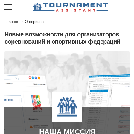
Главная
О сервисе
Новые возможности для организаторов
соревнований и спортивных федераций
НАША МИССИЯ