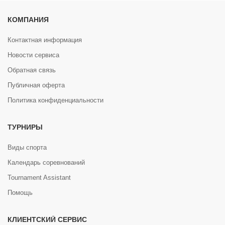
КОМПАНИЯ
Контактная информация
Новости сервиса
Обратная связь
Публичная оферта
Политика конфиденциальности
ТУРНИРЫ
Виды спорта
Календарь соревнований
Tournament Assistant
Помощь
КЛИЕНТСКИЙ СЕРВИС