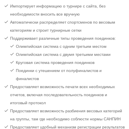
Импортирует информацию о турнире с сайта, без
необходимости вносить все вручную
Автоматически распределяет спортсменов по весовым
категориям и строит турнирные сетки
Поддерживает различные типы проведения поединков:
Олимпийская система с одним третьим местом
Олимпийская система с двумя третьими местами
Круговая система проведения поединков
Поединки с утешением от полуфиналистов и
финалистов
Предоставляет возможность печати всех необходимых
отчетов, включая последовательность поединков и
итоговый протокол
Предоставляет возможность разбиения весовых категорий
на группы, там где необходимо соблюсти нормы САНПИН
Предоставляет удобный механизм регистрации результатов