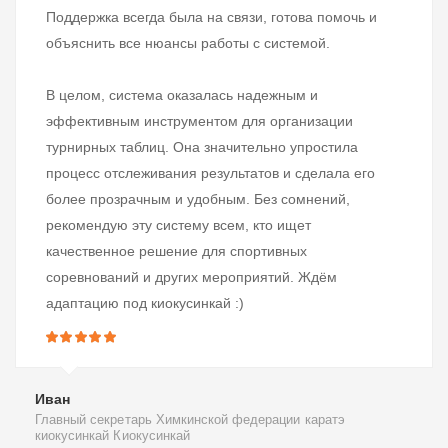
Поддержка всегда была на связи, готова помочь и
объяснить все нюансы работы с системой.
В целом, система оказалась надежным и
эффективным инструментом для организации
турнирных таблиц. Она значительно упростила
процесс отслеживания результатов и сделала его
более прозрачным и удобным. Без сомнений,
рекомендую эту систему всем, кто ищет
качественное решение для спортивных
соревнований и других мероприятий. Ждём
адаптацию под киокусинкай :)
Иван
Главный секретарь Химкинской федерации каратэ
киокусинкай Киокусинкай