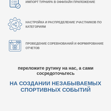
ИМПОРТ ТУРНИРА В ОФФЛАЙН ПРИЛОЖЕНИЕ
НАСТРОЙКА И РАСПРЕДЕЛЕНИЕ УЧАСТНИКОВ ПО
КАТЕГОРИЯМ
ПРОВЕДЕНИЕ СОРЕВНОВАНИЙ И ФОРМИРОВАНИЕ
ОТЧЕТОВ
переложите рутину на нас, а сами
сосредоточьтесь
НА СОЗДАНИИ НЕЗАБЫВАЕМЫХ
СПОРТИВНЫХ СОБЫТИЙ