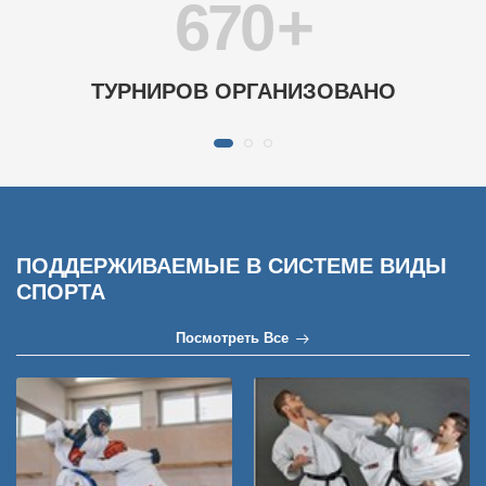
670
+
ТУРНИРОВ ОРГАНИЗОВАНО
ПОДДЕРЖИВАЕМЫЕ В СИСТЕМЕ ВИДЫ
СПОРТА
Посмотреть Все